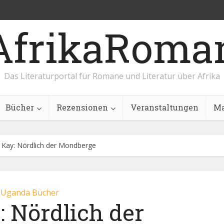
AfrikaRoma
Das Literaturportal für Romane und Literatur über Afrika
Bücher
Rezensionen
Veranstaltungen
Ma
 J. Kay: Nördlich der Mondberge
Uganda Bücher
y: Nördlich der