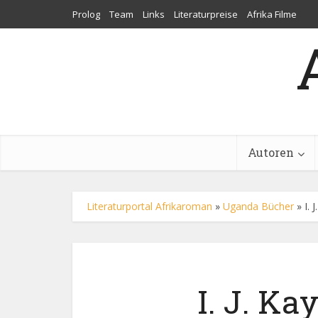
Prolog
Team
Links
Literaturpreise
Afrika Filme
Autoren
Literaturportal Afrikaroman
»
Uganda Bücher
»
I.
I. J. Ka