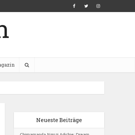
n
gazin
Neueste Beiträge
Chimamanda Ngozi Adichie: Dream