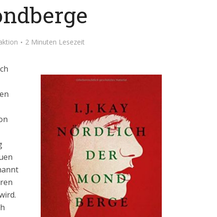
ndberge
aktion
2 Minuten Lesezeit
ach
nen
von
g
euen
nannt
hren
wird.
ch