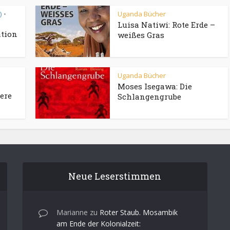
)
Uganda Bücher
•
Luisa Natiwi: Rote Erde –
ation
weißes Gras
Uganda Bücher
Moses Isegawa: Die
ere
Schlangengrube
Neue Leserstimmen
Marianne
zu
Roter Staub. Mosambik
am Ende der Kolonialzeit: