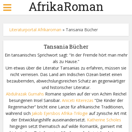
AfrikaRoman
Literaturportal Afrikaroman
»
Tansania Bücher
Tansania Bücher
Ein tansanisches Sprichwort sagt: “In der Fremde hört man mehr
als zu Hause.”
Um etwas über die Literatur Tansanias zu erfahren, müssen sie
nicht verreisen. Das Land am Indischen Ozean bietet einen
bezaubernden, abwechslungsreichen Schatz an gegenwärtiger
und historischer Literatur.
Abdulrazak Gurnahs
Romane spielen auf der von Achim Reichel
besungenen Insel Sansibar.
Aniceti Kiterezas
“Die Kinder der
Regenmacher” bricht eine Lanze für afrikanische Traditionen,
während sich
Jakob Ejersbos Afrika-Trilogie
auf zynische Art mit
der Entwicklungshilfe auseinandersetzt.
Katherine Scholes
hingegen setzt thematisch auf wilde Romantik, garniert mit