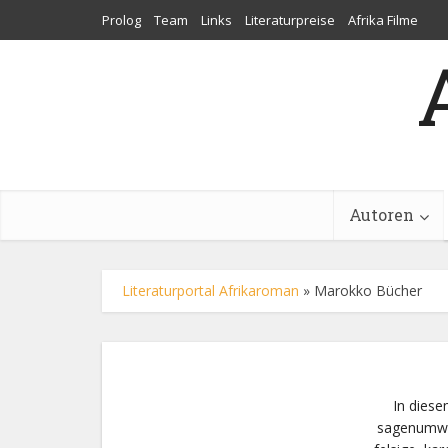
Prolog
Team
Links
Literaturpreise
Afrika Filme
Autoren
Literaturportal Afrikaroman
»
Marokko Bücher
In diese
sagenumwob