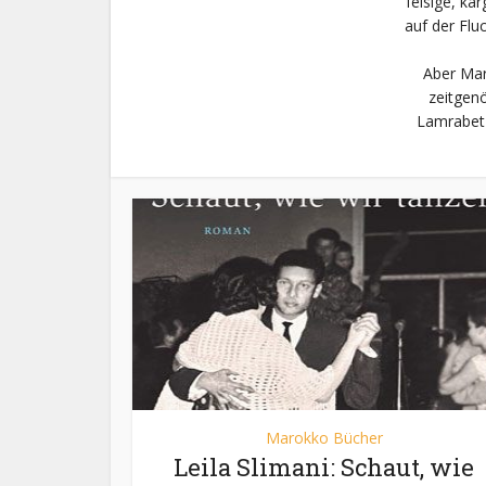
felsige, ka
auf der Flu
Aber Maro
zeitgen
Lamrabet 
Marokko Bücher
Leila Slimani: Schaut, wie