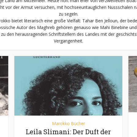
rge Land am Mittelmeer. Heute hört man eher von verzweifelten Boat
cht vor der Armut versuchen, mit hochseeuntauglichen Nussschalen 
zu segeln.
kko bietet literarisch eine große Vielfalt: Tahar Ben Jelloun, der be
össische Autor des Maghreb gehören genauso wie Mahi Binebine und
zu den herausragenden Schriftstellern des Landes mit der geschichts
Vergangenheit.
Marokko Bücher
Leila Slimani: Der Duft der