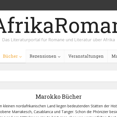
AfrikaRoma
Das Literaturportal für Romane und Literatur über Afrika
Bücher
Rezensionen
Veranstaltungen
Ma
Marokko Bücher
m kleinen nordafrikanischen Land liegen bedeutenden Stätten der Hist
ene Marrakesch, Casablanca und Tanger. Schon die Phönizier besi