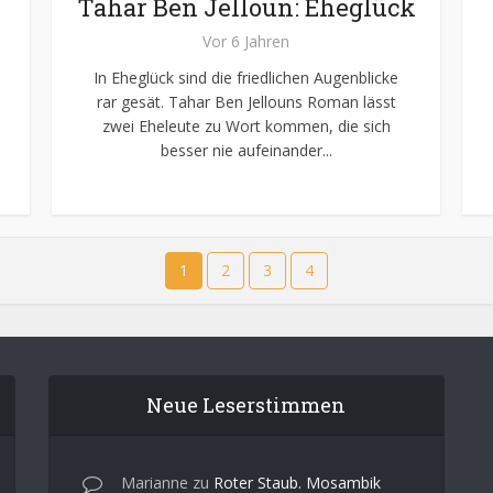
Tahar Ben Jelloun: Eheglück
Vor 6 Jahren
In Eheglück sind die friedlichen Augenblicke
rar gesät. Tahar Ben Jellouns Roman lässt
zwei Eheleute zu Wort kommen, die sich
besser nie aufeinander...
1
2
3
4
Neue Leserstimmen
Marianne
zu
Roter Staub. Mosambik