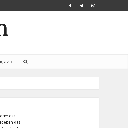
n
gazin
orie: das
edelten das