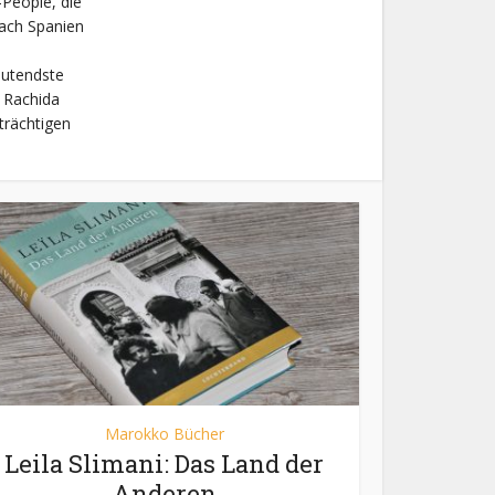
-People, die
nach Spanien
deutendste
 Rachida
trächtigen
Marokko Bücher
Leila Slimani: Das Land der
Anderen