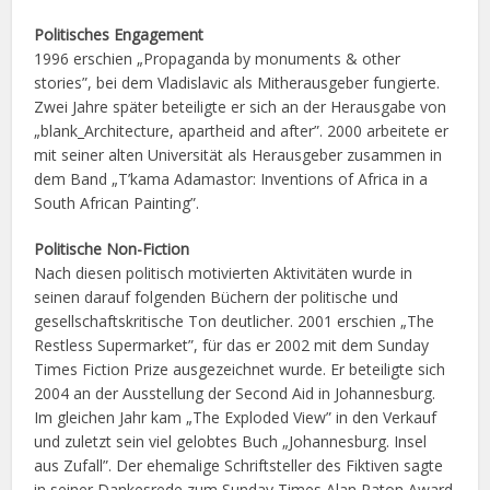
Politisches Engagement
1996 erschien „Propaganda by monuments & other
stories”, bei dem Vladislavic als Mitherausgeber fungierte.
Zwei Jahre später beteiligte er sich an der Herausgabe von
„blank_Architecture, apartheid and after”. 2000 arbeitete er
mit seiner alten Universität als Herausgeber zusammen in
dem Band „T’kama Adamastor: Inventions of Africa in a
South African Painting”.
Politische Non-Fiction
Nach diesen politisch motivierten Aktivitäten wurde in
seinen darauf folgenden Büchern der politische und
gesellschaftskritische Ton deutlicher. 2001 erschien „The
Restless Supermarket”, für das er 2002 mit dem Sunday
Times Fiction Prize ausgezeichnet wurde. Er beteiligte sich
2004 an der Ausstellung der Second Aid in Johannesburg.
Im gleichen Jahr kam „The Exploded View” in den Verkauf
und zuletzt sein viel gelobtes Buch „Johannesburg. Insel
aus Zufall”. Der ehemalige Schriftsteller des Fiktiven sagte
in seiner Dankesrede zum Sunday Times Alan Paton Award