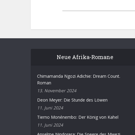
Neue Afrika-Romane
Chimamanda Ngozi Adichie: Dream Count.
Roman
13. November 2024
Deon Meyer: Die Stunde des Löwen
11. Juni 2024
Tierno Monénembo: Der König von Kahel
11. Juni 2024
Anselme Nindorera: Die Speere des Mwezi