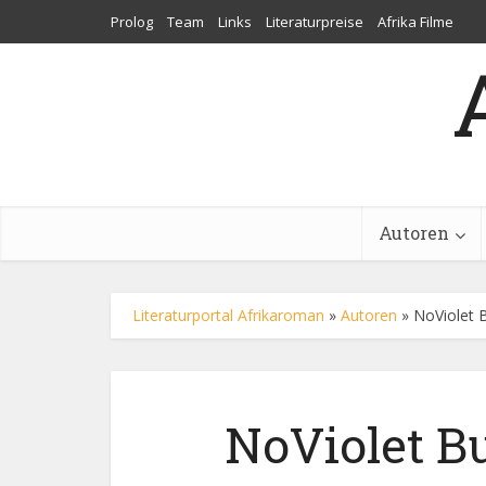
Prolog
Team
Links
Literaturpreise
Afrika Filme
Autoren
Literaturportal Afrikaroman
»
Autoren
»
NoViolet 
NoViolet B