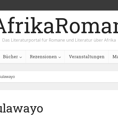
AfrikaRoma
Das Literaturportal für Romane und Literatur über Afrika
Bücher
Rezensionen
Veranstaltungen
Ma
Bulawayo
ulawayo