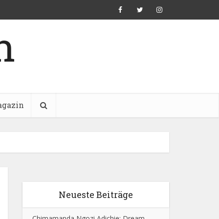
n
gazin
Neueste Beiträge
Chimamanda Ngozi Adichie: Dream