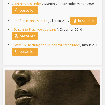
„
Schmerzenskinder
”, Marion von Schröder Verlag 2005
bestellen
bestellen
„
Brief an meine Mutter
”, Ullstein 2007
„
Schwarze Frau, weißes Land
”, Droemer 2010
bestellen
„
Safa: Die Rettung der kleinen Wüstenblume
”, Knaur 2013
bestellen