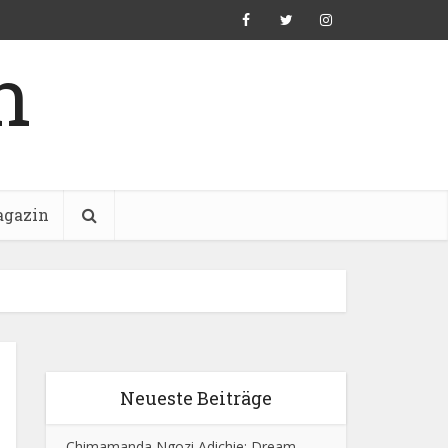
n
gazin
Neueste Beiträge
Chimamanda Ngozi Adichie: Dream