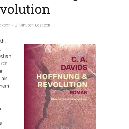
volution
aktion
2 Minuten Lesezeit
th,
,
ischen
urch
hr
 als
inem
n
ne