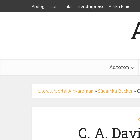
Prolog
Team
Links
Literaturpreise
Afrika Filme
Autoren
Literaturportal Afrikaroman
»
Südafrika Bücher
»
C
C. A. Dav