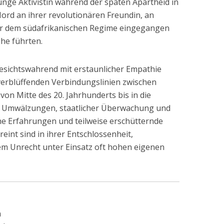
unge Aktivistin während der späten Apartheid in
ord an ihrer revolutionären Freundin, an
r dem südafrikanischen Regime eingegangen
Ehe führten.
 gesichtswahrend mit erstaunlicher Empathie
t verblüffenden Verbindungslinien zwischen
on Mitte des 20. Jahrhunderts bis in die
er Umwälzungen, staatlicher Überwachung und
e Erfahrungen und teilweise erschütternde
eint sind in ihrer Entschlossenheit,
 Unrecht unter Einsatz oft hohen eigenen
n