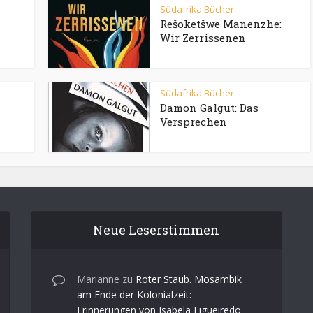
Südafrika Bücher
Rešoketšwe Manenzhe:
Wir Zerrissenen
Südafrika Bücher
Damon Galgut: Das
Versprechen
Neue Leserstimmen
Marianne
zu
Roter Staub. Mosambik
am Ende der Kolonialzeit:
Erinnerungen von Isabela Figueiredo