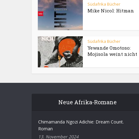
Südafrika Bücher
Mike Nicol: Hitman
Südafrika Bücher
Yewande Omotoso:
Mojisola weint nicht
Neue Afrika-Romane
Chimamanda Ngozi Adichie: Dream Count.
Roman
13. November 2024