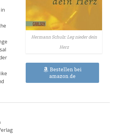
 in
che
Hermann Schulz: Leg nieder dein
nge
Herz
sal
 der
Bestellen bei
ike
amazon.de
nd
n
Verlag