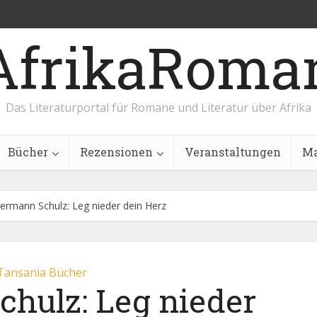
AfrikaRoma
Das Literaturportal für Romane und Literatur über Afrika
Bücher
Rezensionen
Veranstaltungen
Ma
ermann Schulz: Leg nieder dein Herz
Tansania Bücher
hulz: Leg nieder