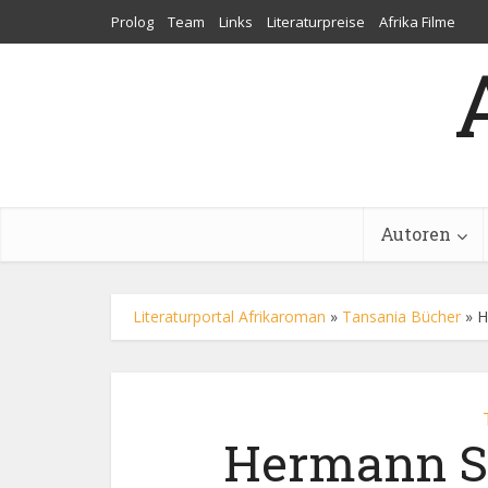
Prolog
Team
Links
Literaturpreise
Afrika Filme
Autoren
Literaturportal Afrikaroman
»
Tansania Bücher
»
H
Hermann Sc