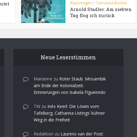
Reportagen
Tansania Bücher
•
utet
Arnold Stadler: Am siebten
Tag flog ich zurück
Neue Leserstimmen
Marianne
zu
Roter Staub. Mosambik
am Ende der Kolonialzeit:
Erinnerungen von Isabela Figueiredo
TW
zu
Inès Keerl: Die Löwin vom
Tafelberg. Catharina Ustings’ kühner
Weg in die Freiheit
Redaktion
zu
Laurens van der Post: