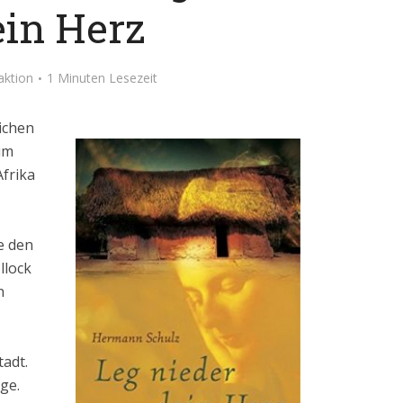
ein Herz
aktion
1 Minuten Lesezeit
lichen
im
Afrika
e den
llock
n
adt.
ge.