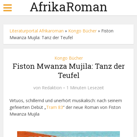
AfrikaRoman
Literaturportal Afrikaroman
»
Kongo Bücher
»
Fiston
Mwanza Mujila: Tanz der Teufel
Kongo Bücher
Fiston Mwanza Mujila: Tanz der
Teufel
von
Redaktion
1 Minuten Lesezeit
Virtuos, schillernd und unerhört musikalisch: nach seinem
gefeierten Debüt „
Tram 83
“ der neue Roman von Fiston
Mwanza Mujila