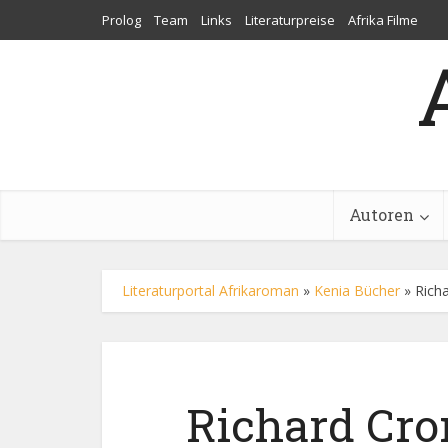
Prolog
Team
Links
Literaturpreise
Afrika Filme
Autoren
Literaturportal Afrikaroman
»
Kenia Bücher
»
Rich
Richard Crom