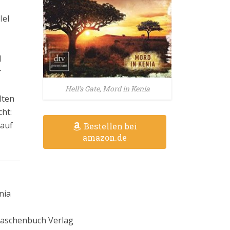
lel
d
r
Hell’s Gate, Mord in Kenia
lten
cht:
 auf
Bestellen bei
amazon.de
nia
 Taschenbuch Verlag