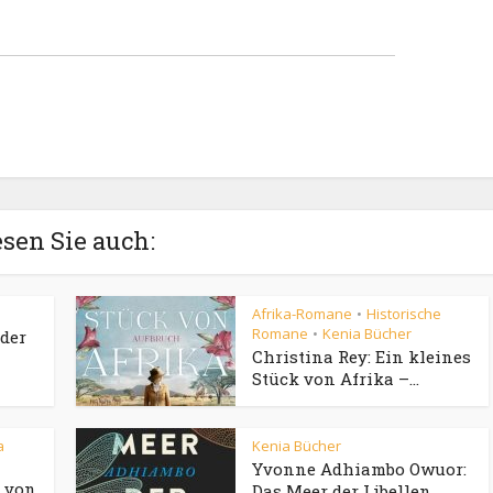
sen Sie auch:
Afrika-Romane
Historische
•
Romane
Kenia Bücher
•
der
Christina Rey: Ein kleines
Stück von Afrika –...
a
Kenia Bücher
Yvonne Adhiambo Owuor:
 von
Das Meer der Libellen