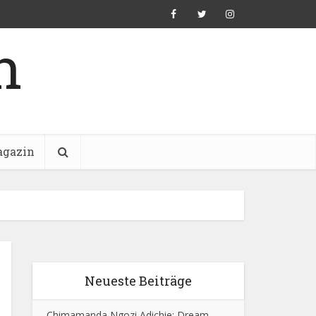
n
gazin
Neueste Beiträge
Chimamanda Ngozi Adichie: Dream