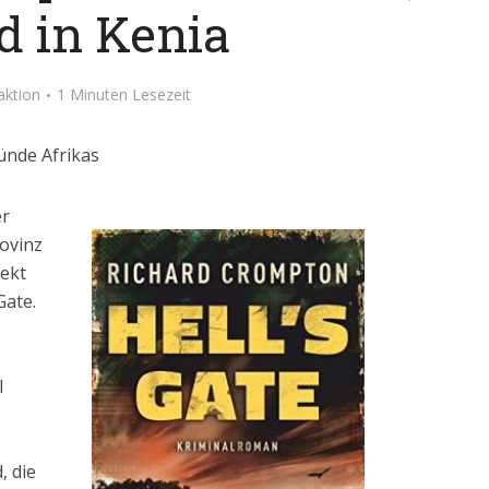
d in Kenia
aktion
1 Minuten Lesezeit
ünde Afrikas
er
rovinz
rekt
Gate.
l
, die