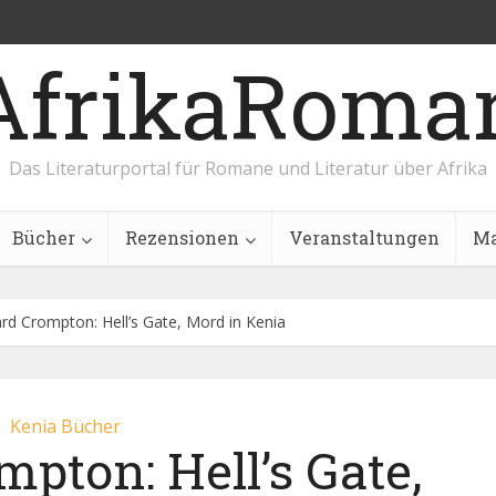
AfrikaRoma
Das Literaturportal für Romane und Literatur über Afrika
Bücher
Rezensionen
Veranstaltungen
Ma
ard Crompton: Hell’s Gate, Mord in Kenia
Kenia Bücher
pton: Hell’s Gate,