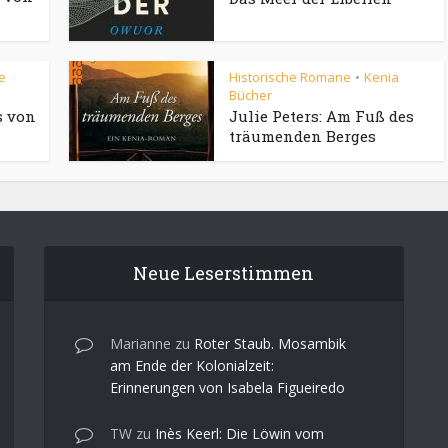
e
Historische Romane
Kenia
•
Bücher
s von
Julie Peters: Am Fuß des
träumenden Berges
Neue Leserstimmen
Marianne
zu
Roter Staub. Mosambik
am Ende der Kolonialzeit:
Erinnerungen von Isabela Figueiredo
TW
zu
Inès Keerl: Die Löwin vom