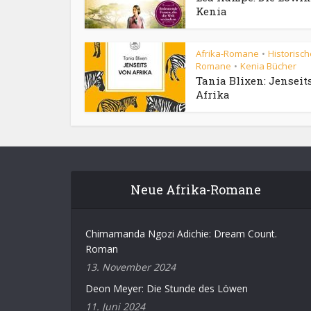
Kenia
Afrika-Romane
Historisch
•
Romane
Kenia Bücher
•
Tania Blixen: Jenseit
Afrika
Neue Afrika-Romane
Chimamanda Ngozi Adichie: Dream Count.
Roman
13. November 2024
Deon Meyer: Die Stunde des Löwen
11. Juni 2024