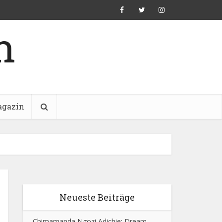
n
gazin
Neueste Beiträge
Chimamanda Ngozi Adichie: Dream