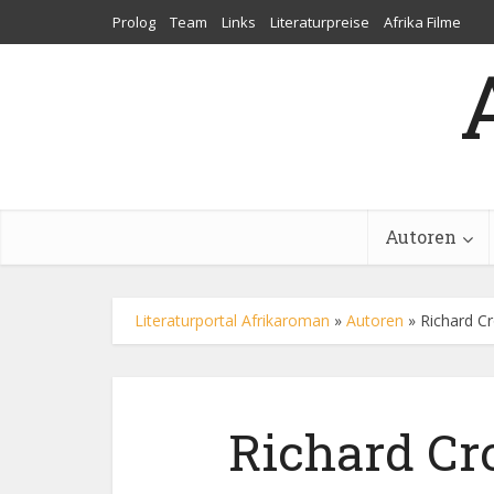
Prolog
Team
Links
Literaturpreise
Afrika Filme
Autoren
Literaturportal Afrikaroman
»
Autoren
»
Richard C
Richard C