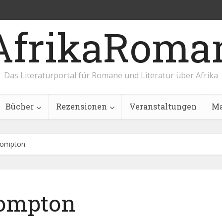
AfrikaRoma
Das Literaturportal für Romane und Literatur über Afrika
Bücher
Rezensionen
Veranstaltungen
Ma
rompton
rompton