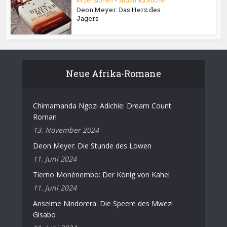
Rezensionen
•
Südafrika Bücher
Deon Meyer: Das Herz des
Jägers
Neue Afrika-Romane
Chimamanda Ngozi Adichie: Dream Count.
Roman
13. November 2024
Deon Meyer: Die Stunde des Löwen
11. Juni 2024
Tierno Monénembo: Der König von Kahel
11. Juni 2024
Anselme Nindorera: Die Speere des Mwezi
Gisabo