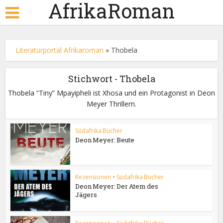
AfrikaRoman
Literaturportal Afrikaroman
»
Thobela
Stichwort - Thobela
Thobela “Tiny” Mpayipheli ist Xhosa und ein Protagonist in Deon
Meyer Thrillern.
Südafrika Bücher
Deon Meyer: Beute
Rezensionen
•
Südafrika Bücher
Deon Meyer: Der Atem des
Jägers