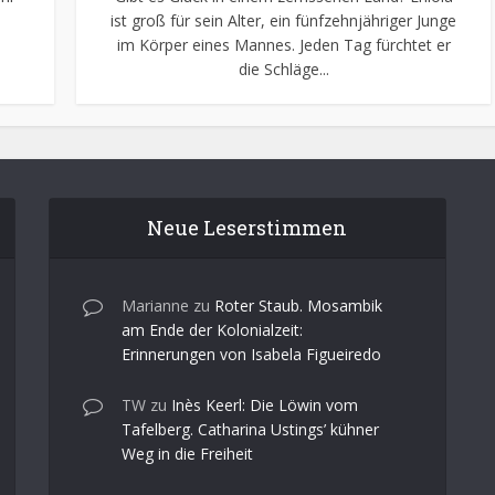
ist groß für sein Alter, ein fünfzehnjähriger Junge
im Körper eines Mannes. Jeden Tag fürchtet er
die Schläge...
Neue Leserstimmen
Marianne
zu
Roter Staub. Mosambik
am Ende der Kolonialzeit:
Erinnerungen von Isabela Figueiredo
TW
zu
Inès Keerl: Die Löwin vom
Tafelberg. Catharina Ustings’ kühner
Weg in die Freiheit