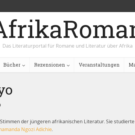
AfrikaRoma
Das Literaturportal für Romane und Literatur über Afrika
Bücher
Rezensionen
Veranstaltungen
Ma
yo
a
Stimmen der jüngeren afrikanischen Literatur. Sie studierte
mamanda Ngozi Adichie
.