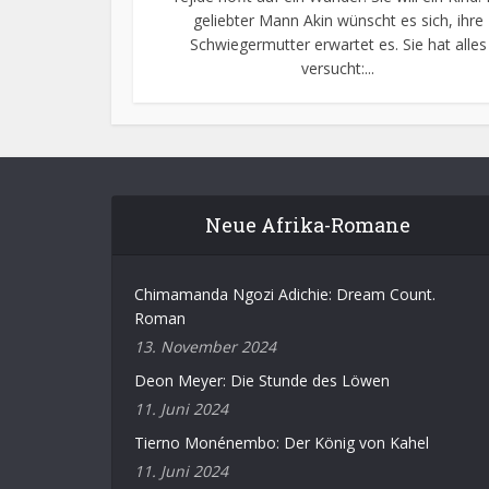
geliebter Mann Akin wünscht es sich, ihre
Schwiegermutter erwartet es. Sie hat alles
versucht:...
Neue Afrika-Romane
Chimamanda Ngozi Adichie: Dream Count.
Roman
13. November 2024
Deon Meyer: Die Stunde des Löwen
11. Juni 2024
Tierno Monénembo: Der König von Kahel
11. Juni 2024