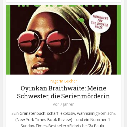
Nigeria Bücher
Oyinkan Braithwaite: Meine
Schwester, die Serienmörderin
Vor 7 Jahren
»Ein Granatenbuch: scharf, explosiv, wahnsinnig komisch«
(New York Times Book Review) – und ein Nummer-1-
Sunday-Times-Bestseller »Fiebrig heiß!« Paula...