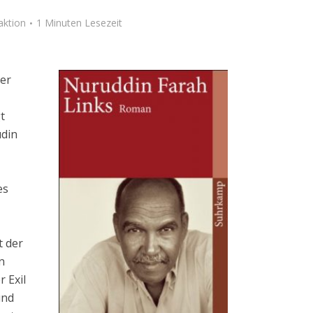
aktion
1 Minuten Lesezeit
her
t
udin
es
 der
n
 Exil
und