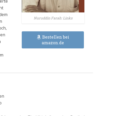
erte
ht
ndem
Nuruddin Farah: Links
en
och,
len
Bestellen bei
n
amazon.de
em
en
p