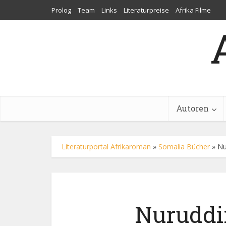
Prolog
Team
Links
Literaturpreise
Afrika Filme
Autoren
Literaturportal Afrikaroman
»
Somalia Bücher
»
Nu
Nuruddi