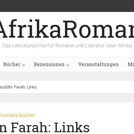
AfrikaRoma
Das Literaturportal für Romane und Literatur über Afrika
Bücher
Rezensionen
Veranstaltungen
Ma
ruddin Farah: Links
Somalia Bücher
n Farah: Links