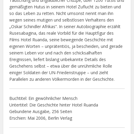
Täuschung und unglaublicher Chuzpe, über 1200 Tutsis und
gemäßigten Hutus in seinem Hotel Zuflucht zu bieten und
so das Leben zu retten. Nicht umsonst nennt man ihn
wegen seines mutigen und selbstlosen Verhaltens den
„Oskar Schindler Afrikas“. In seiner Autobiographie erzählt
Rusesabagina, das reale Vorbild für die Hauptfigur des
Films Hotel Ruanda, seine bewegende Geschichte mit
eigenen Worten – unprätentiös, ja bescheiden, und gerade
seinem Leben vor und nach den schicksalhaften
Ereignissen, liefert bislang unbekannte Details des
Geschehens selbst – etwa über die unrühmliche Rolle
einiger Soldaten der UN-Friedenstruppe – und zieht
Parallelen zu anderen Völkermorden in der Geschichte.
Buchtitel: Ein gewöhnlicher Mensch
Untertitel: Die Geschichte hinter Hotel Ruanda
Gebundene Ausgabe, 256 Seiten
Erschien: Mai 2006, Berlin Verlag