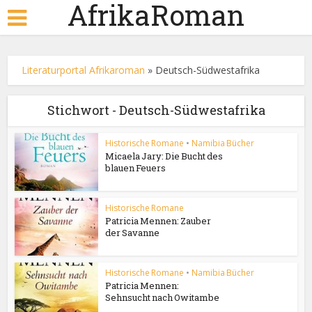
AfrikaRoman
Literaturportal Afrikaroman
»
Deutsch-Südwestafrika
Stichwort - Deutsch-Südwestafrika
Historische Romane
•
Namibia Bücher
Micaela Jary: Die Bucht des
blauen Feuers
Historische Romane
Patricia Mennen: Zauber
der Savanne
Historische Romane
•
Namibia Bücher
Patricia Mennen:
Sehnsucht nach Owitambe