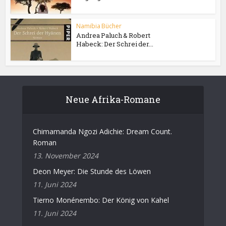
Namibia Bücher
Andrea Paluch & Robert
Habeck: Der Schrei der...
Neue Afrika-Romane
Chimamanda Ngozi Adichie: Dream Count.
Roman
13. November 2024
Deon Meyer: Die Stunde des Löwen
11. Juni 2024
Tierno Monénembo: Der König von Kahel
11. Juni 2024