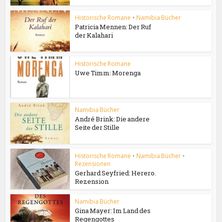
Historische Romane
•
Namibia Bücher
Patricia Mennen: Der Ruf
der Kalahari
Historische Romane
Uwe Timm: Morenga
Namibia Bücher
André Brink: Die andere
Seite der Stille
Historische Romane
•
Namibia Bücher
•
Rezensionen
Gerhard Seyfried: Herero.
Rezension
Namibia Bücher
Gina Mayer: Im Land des
Regengottes