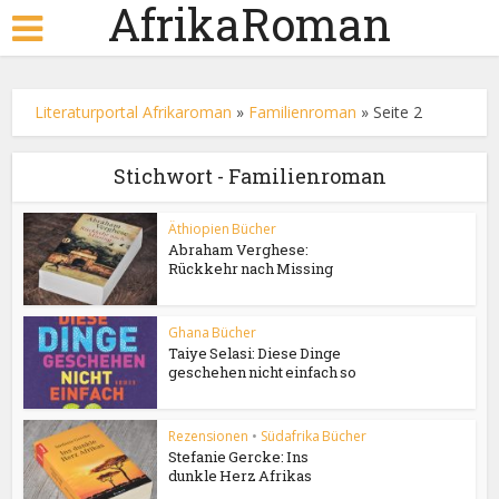
AfrikaRoman
Literaturportal Afrikaroman
»
Familienroman
»
Seite 2
Stichwort - Familienroman
Äthiopien Bücher
Abraham Verghese:
Rückkehr nach Missing
Ghana Bücher
Taiye Selasi: Diese Dinge
geschehen nicht einfach so
Rezensionen
•
Südafrika Bücher
Stefanie Gercke: Ins
dunkle Herz Afrikas