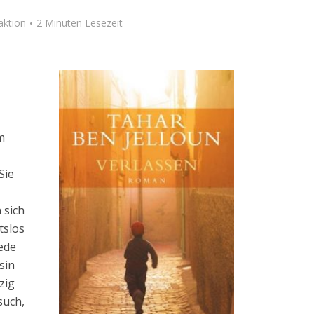
aktion
2 Minuten Lesezeit
m
Sie
 sich
tslos
ede
sin
zig
such,