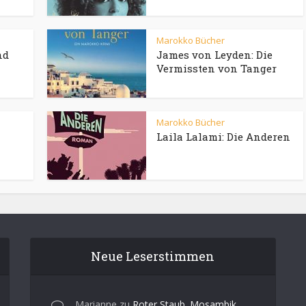
Marokko Bücher
nd
James von Leyden: Die
Vermissten von Tanger
Marokko Bücher
Laila Lalami: Die Anderen
Neue Leserstimmen
Marianne
zu
Roter Staub. Mosambik