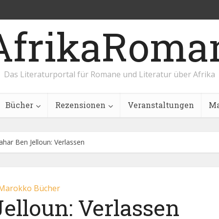
AfrikaRoma
Das Literaturportal für Romane und Literatur über Afrika
Bücher
Rezensionen
Veranstaltungen
Ma
ahar Ben Jelloun: Verlassen
Marokko Bücher
elloun: Verlassen