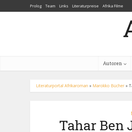
Prolog
Team
Links
Literaturpreise
Afrika Filme
Autoren
Literaturportal Afrikaroman
»
Marokko Bücher
»
T
Tahar Ben J