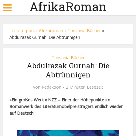
AfrikaRoman
Literaturportal Afrikaroman
»
Tansania Bücher
»
Abdulrazak Gurnah: Die Abtrünnigen
Tansania Bücher
Abdulrazak Gurnah: Die
Abtrünnigen
von
Redaktion
2 Minuten Lesezeit
»Ein großes Werk.« NZZ – Einer der Höhepunkte im
Romanwerk des Literaturnobelpreisträgers endlich wieder
auf Deutsch!