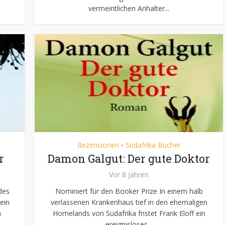
vermeintlichen Anhalter...
Rezensionen
Südafrika Bücher
•
r
Damon Galgut: Der gute Doktor
Vor 8 Jahren
des
Nominiert für den Booker Prize In einem halb
ein
verlassenen Krankenhaus tief in den ehemaligen
n
Homelands von Südafrika fristet Frank Eloff ein
ereignisloses...