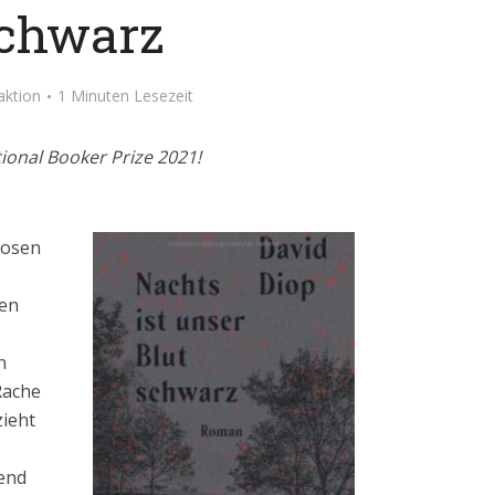
chwarz
aktion
1 Minuten Lesezeit
ional Booker Prize 2021!
zosen
den
n
Rache
zieht
bend