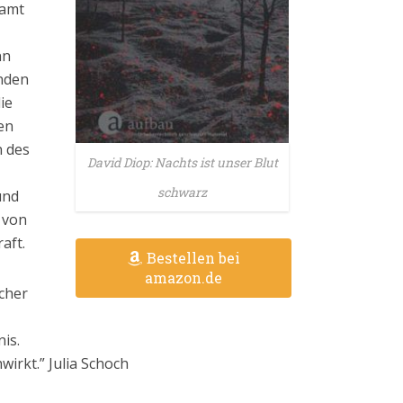
samt
nn
nden
ie
en
n des
David Diop: Nachts ist unser Blut
schwarz
und
 von
aft.
Bestellen bei
amazon.de
scher
is.
irkt.” Julia Schoch