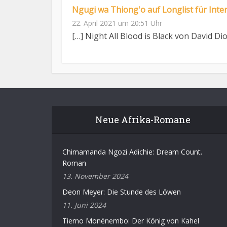
Ngugi wa Thiong'o auf Longlist für Inte
22. April 2021 um 20:51 Uhr
[…] Night All Blood is Black von David Dio
Neue Afrika-Romane
Chimamanda Ngozi Adichie: Dream Count.
Roman
13. November 2024
Deon Meyer: Die Stunde des Löwen
11. Juni 2024
Tierno Monénembo: Der König von Kahel