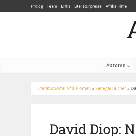
Prolog
Team
Links
Literaturpreise
Afrika Filme
Autoren
Literaturportal Afrikaroman
»
Senegal Bücher
»
Da
David Diop: N