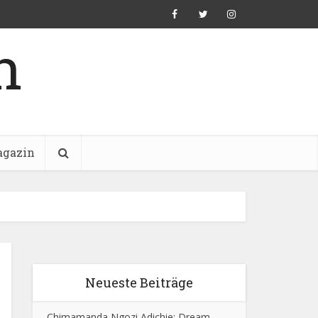
n
gazin
Neueste Beiträge
Chimamanda Ngozi Adichie: Dream