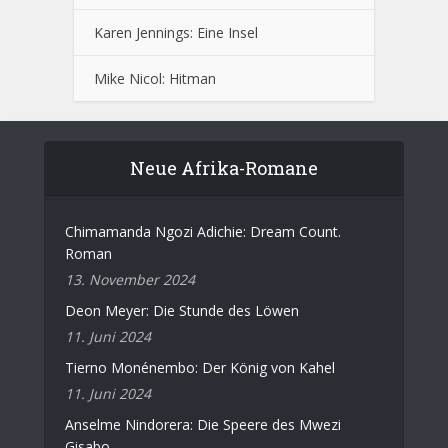
Karen Jennings: Eine Insel
Mike Nicol: Hitman
Neue Afrika-Romane
Chimamanda Ngozi Adichie: Dream Count.
Roman
13. November 2024
Deon Meyer: Die Stunde des Löwen
11. Juni 2024
Tierno Monénembo: Der König von Kahel
11. Juni 2024
Anselme Nindorera: Die Speere des Mwezi
Gisabo