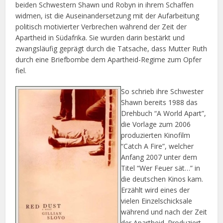
beiden Schwestern Shawn und Robyn in ihrem Schaffen
widmen, ist die Auseinandersetzung mit der Aufarbeitung
politisch motivierter Verbrechen während der Zeit der
Apartheid in Südafrika. Sie wurden darin bestärkt und
zwangsläufig geprägt durch die Tatsache, dass Mutter Ruth
durch eine Briefbombe dem Apartheid-Regime zum Opfer
fiel.
So schrieb ihre Schwester
Shawn bereits 1988 das
Drehbuch “A World Apart”,
die Vorlage zum 2006
produzierten Kinofilm
“Catch A Fire”, welcher
Anfang 2007 unter dem
Titel “Wer Feuer sät…” in
die deutschen Kinos kam.
Erzählt wird eines der
vielen Einzelschicksale
während und nach der Zeit
der Apartheid. Produziert