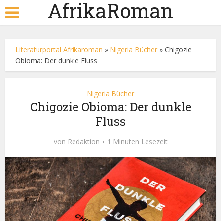
AfrikaRoman
Literaturportal Afrikaroman
»
Nigeria Bücher
»
Chigozie
Obioma: Der dunkle Fluss
Nigeria Bücher
Chigozie Obioma: Der dunkle
Fluss
von
Redaktion
1 Minuten Lesezeit