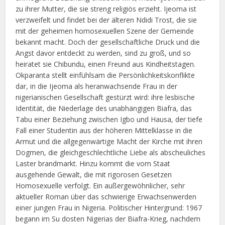
zu ihrer Mutter, die sie streng religiös erzieht. Ijeoma ist
verzweifelt und findet bei der älteren Ndidi Trost, die sie
mit der geheimen homosexuellen Szene der Gemeinde
bekannt macht. Doch der gesellschaftliche Druck und die
Angst davor entdeckt zu werden, sind zu groß, und so
heiratet sie Chibundu, einen Freund aus Kindheitstagen.
Okparanta stellt einfühlsam die Persönlichkeitskonflikte
dar, in die Ijeoma als heranwachsende Frau in der
nigerianischen Gesellschaft gestürzt wird: ihre lesbische
Identität, die Niederlage des unabhängigen Biafra, das
Tabu einer Beziehung zwischen Igbo und Hausa, der tiefe
Fall einer Studentin aus der höheren Mittelklasse in die
Armut und die allgegenwärtige Macht der Kirche mit ihren
Dogmen, die gleichgeschlechtliche Liebe als abscheuliches
Laster brandmarkt. Hinzu kommt die vom Staat
ausgehende Gewalt, die mit rigorosen Gesetzen
Homosexuelle verfolgt. Ein außergewöhnlicher, sehr
aktueller Roman über das schwierige Erwachsenwerden
einer jungen Frau in Nigeria. Politischer Hintergrund: 1967
begann im Su dosten Nigerias der Biafra-Krieg, nachdem