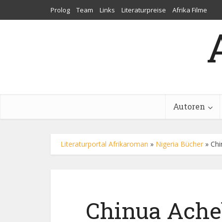
Prolog
Team
Links
Literaturpreise
Afrika Filme
Autoren
Literaturportal Afrikaroman
»
Nigeria Bücher
»
Chi
Chinua Acheb