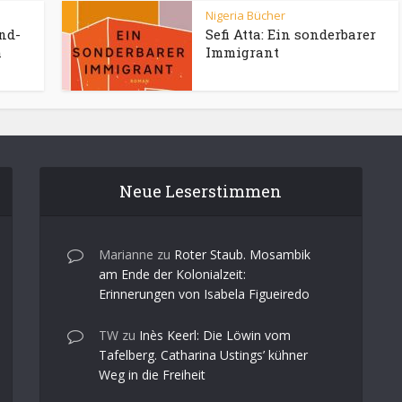
Nigeria Bücher
nd-
Sefi Atta: Ein sonderbarer
h
Immigrant
Neue Leserstimmen
Marianne
zu
Roter Staub. Mosambik
am Ende der Kolonialzeit:
Erinnerungen von Isabela Figueiredo
TW
zu
Inès Keerl: Die Löwin vom
Tafelberg. Catharina Ustings’ kühner
Weg in die Freiheit