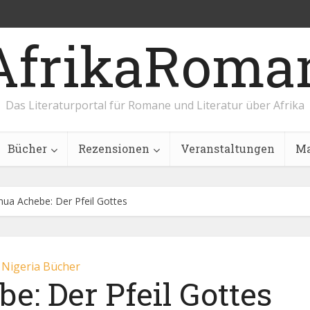
AfrikaRoma
Das Literaturportal für Romane und Literatur über Afrika
Bücher
Rezensionen
Veranstaltungen
Ma
nua Achebe: Der Pfeil Gottes
Nigeria Bücher
e: Der Pfeil Gottes