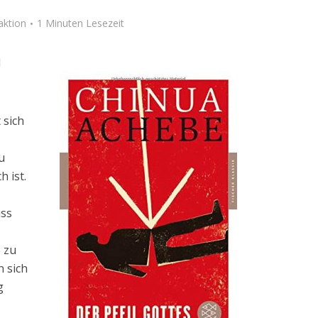
aktion
1 Minuten Lesezeit
d
 sich
u
h ist.
iss
 zu
n sich
g