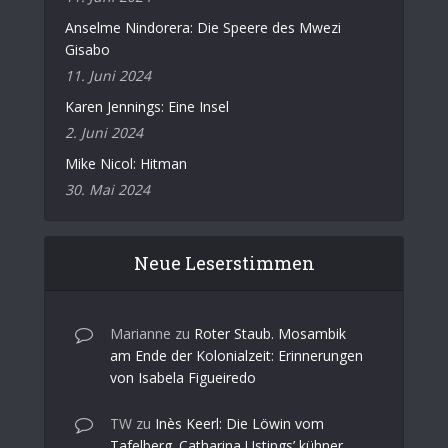
Anselme Nindorera: Die Speere des Mwezi
Gisabo
11. Juni 2024
Karen Jennings: Eine Insel
2. Juni 2024
Mike Nicol: Hitman
30. Mai 2024
Neue Leserstimmen
Marianne
zu
Roter Staub. Mosambik
am Ende der Kolonialzeit: Erinnerungen
von Isabela Figueiredo
TW
zu
Inès Keerl: Die Löwin vom
Tafelberg. Catharina Ustings’ kühner