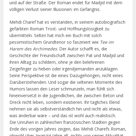
und auf der Straße. Der Roman endet für Madjid mit dem
völligen Verlust seiner Illusionen: im Gefängnis.
Mehdi Charef hat es verstanden, in seinem autobiografisch
gefärbten Roman Trost- und Hoffnungslosigkeit zu
übermitteln. Selten hat mich ein Buch mit solch
pessimistischem Grundtenor so fasziniert wie
Tee im
Harem des Archimedes
. Der Autor schafft es, die
Geschichte der Freundschaft zwischen Pat und Madjid und
ihren Alltag zu schildern, ohne je den belehrenen
Zeigefinger zu heben oder irgendjemanden anzuklagen.
Seine Perspektive ist die eines Dazugehörigen, nicht eines
Darüberstehenden. Und sogar die seltenen Momente des
Humors lassen den Leser schmunzeln, man fühlt sich
hineinversetzt in die Jugendlichen, die zwischen Beton und
Dreck nicht leben, sondern existieren. Ihr tägliches Elend
nehmen sie als selbstverständlich hin und nicht als etwas,
was änderbar wäre – und das ist wohl auch realistisch.
Die Unruhen in zahlreichen französischen Städten gegen
Ende des vorigen Jahres zeigen, das Mehdi Charefs Roman,
obwohl über zwanzig Jahre alt, nichts von seiner Aktualität