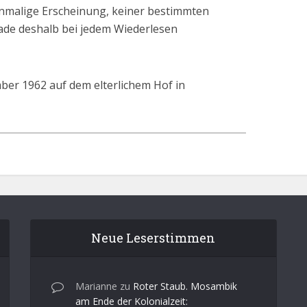
einmalige Erscheinung, keiner bestimmten
rade deshalb bei jedem Wiederlesen
ber 1962 auf dem elterlichem Hof in
Neue Leserstimmen
Marianne
zu
Roter Staub. Mosambik
am Ende der Kolonialzeit: