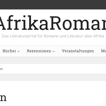
AfrikaRoma
Das Literaturportal für Romane und Literatur über Afrika
Bücher
Rezensionen
Veranstaltungen
Ma
en
en