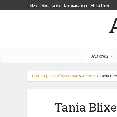
Prolog
Team
Links
Literaturpreise
Afrika Filme
Autoren
Literaturportal Afrikaroman
»
Autoren
»
Tania Blix
Tania Blix