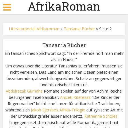
AfrikaRoman
Literaturportal Afrikaroman
»
Tansania Bücher
»
Seite 2
Tansania Bücher
Ein tansanisches Sprichwort sagt: “In der Fremde hört man mehr
als zu Hause.”
Um etwas über die Literatur Tansanias zu erfahren, müssen sie
nicht verreisen. Das Land am Indischen Ozean bietet einen
bezaubernden, abwechslungsreichen Schatz an gegenwärtiger
und historischer Literatur.
Abdulrazak Gurnahs
Romane spielen auf der von Achim Reichel
besungenen Insel Sansibar.
Aniceti Kiterezas
“Die Kinder der
Regenmacher” bricht eine Lanze für afrikanische Traditionen,
während sich
Jakob Ejersbos Afrika-Trilogie
auf zynische Art mit
der Entwicklungshilfe auseinandersetzt.
Katherine Scholes
hingegen setzt thematisch auf wilde Romantik, garniert mit