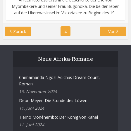
Myombekere und seiner Frau Bugonoka. Die beiden leben
auf der Ukerewe-Insel im Viktoriasee zu Beginn des 19...
2
Zurück
Vor
Neue Afrika-Romane
Chimamanda Ngozi Adichie: Dream Count.
Roman
13. November 2024
Deon Meyer: Die Stunde des Löwen
11. Juni 2024
Tierno Monénembo: Der König von Kahel
11. Juni 2024