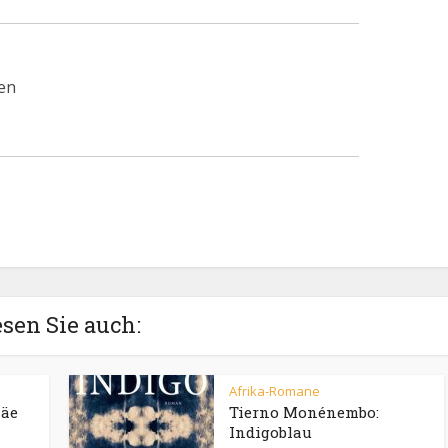
en
sen Sie auch:
Afrika-Romane
häe
Tierno Monénembo:
Indigoblau