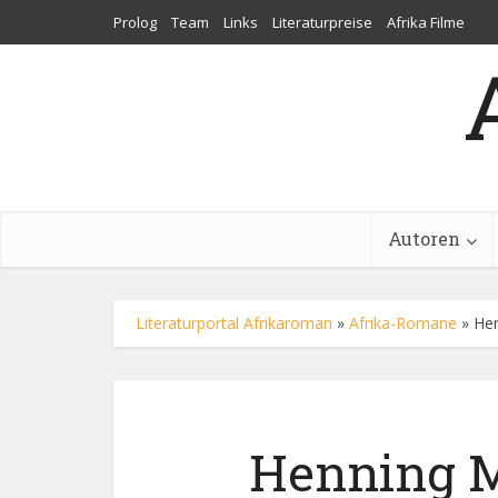
Prolog
Team
Links
Literaturpreise
Afrika Filme
Autoren
Literaturportal Afrikaroman
»
Afrika-Romane
»
Hen
Henning M