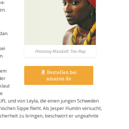
ea-
en.
dan.
n
bei
Henning Mankell: Tea-Bag
n.
dem
Bestellen bei
der
amazon.de
klaut
ie
ift, und von Leyla, die einen jungen Schweden
nischen Sippe flieht. Als Jesper Humlin versucht,
Sicherheit zu bringen, beschwört er ungeahnte