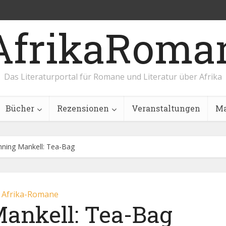
AfrikaRoma
Das Literaturportal für Romane und Literatur über Afrika
Bücher
Rezensionen
Veranstaltungen
Ma
ning Mankell: Tea-Bag
Afrika-Romane
ankell: Tea-Bag