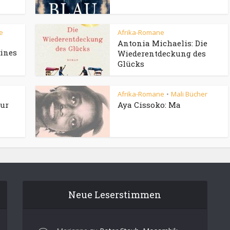
e
Afrika-Romane
Antonia Michaelis: Die
eines
Wiederentdeckung des
Glücks
Afrika-Romane
Mali Bücher
•
pur
Aya Cissoko: Ma
Neue Leserstimmen