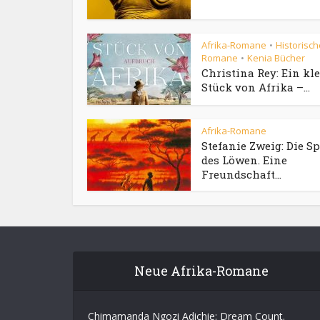
Afrika-Romane
Historisch
•
Romane
Kenia Bücher
•
Christina Rey: Ein kl
Stück von Afrika –...
Afrika-Romane
Stefanie Zweig: Die S
des Löwen. Eine
Freundschaft...
Neue Afrika-Romane
Chimamanda Ngozi Adichie: Dream Count.