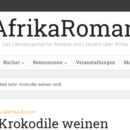
AfrikaRoma
Das Literaturportal für Romane und Literatur über Afrika
Bücher
Rezensionen
Veranstaltungen
Ma
ark Behr: Krokodile weinen nicht
Südafrika Bücher
 Krokodile weinen