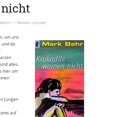
nicht
aktion
1 Minuten Lesezeit
en, um uns
 und da
r
warzen
nd alles,
s hier um
einen
nen Jungen
tems auf