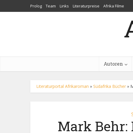
Prolog
Team
Links
Literaturpreise
Afrika Filme
Autoren
Literaturportal Afrikaroman
»
Südafrika Bücher
»
M
Mark Behr: