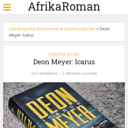
AfrikaRoman
Literaturportal Afrikaroman
»
Südafrika Bücher
»
Deon
Meyer: Icarus
Südafrika Bücher
Deon Meyer: Icarus
von
Redaktion
2 Minuten Lesezeit