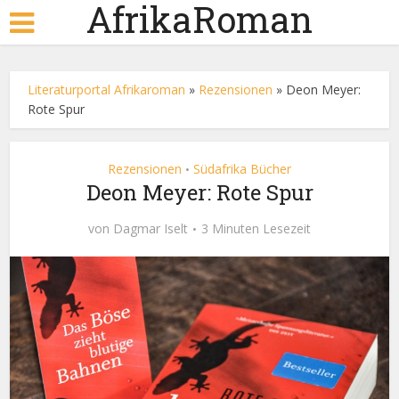
AfrikaRoman
Literaturportal Afrikaroman
»
Rezensionen
»
Deon Meyer:
Rote Spur
Rezensionen
Südafrika Bücher
•
Deon Meyer: Rote Spur
von
Dagmar Iselt
3 Minuten Lesezeit