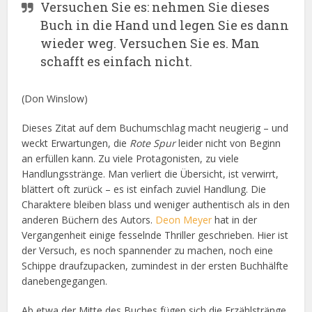
Versuchen Sie es: nehmen Sie dieses
Buch in die Hand und legen Sie es dann
wieder weg. Versuchen Sie es. Man
schafft es einfach nicht.
(Don Winslow)
Dieses Zitat auf dem Buchumschlag macht neugierig – und
weckt Erwartungen, die
Rote Spur
leider nicht von Beginn
an erfüllen kann. Zu viele Protagonisten, zu viele
Handlungsstränge. Man verliert die Übersicht, ist verwirrt,
blättert oft zurück – es ist einfach zuviel Handlung. Die
Charaktere bleiben blass und weniger authentisch als in den
anderen Büchern des Autors.
Deon Meyer
hat in der
Vergangenheit einige fesselnde Thriller geschrieben. Hier ist
der Versuch, es noch spannender zu machen, noch eine
Schippe draufzupacken, zumindest in der ersten Buchhälfte
danebengegangen.
Ab etwa der Mitte des Buches fügen sich die Erzählstränge